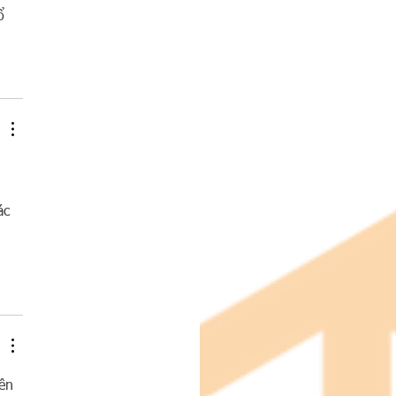
ổ 
ác 
ên 