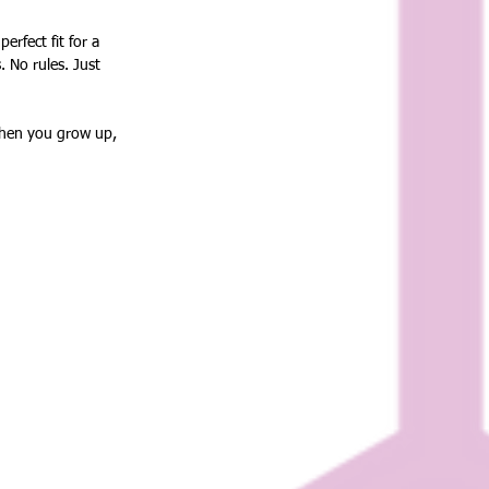
erfect fit for a 
 No rules. Just 
 when you grow up, 