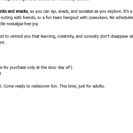
inks and snacks
, so you can sip, snack, and socialize as you explore. It’s a p
 outing with friends, or a fun team hangout with coworkers. No schedules.
ttle nostalgia-free joy.
ed to remind you that learning, creativity, and curiosity don’t disappear
ent.
le for purchase only at the door day of!)
d
 Come ready to rediscover fun. This time, just for adults.