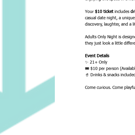
Your 
$10 ticket
 includes 
dr
casual date night, a unique
discovery, laughter, and a li
Adults Only Night is design
they just look a little differ
Event Details
✨ 21+ Only
🎟️ $10 per person (Availab
🥤 Drinks & snacks include
Come curious. Come playful.