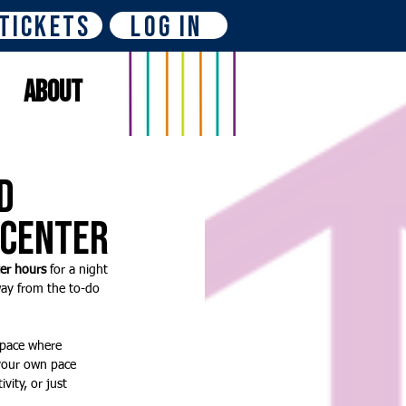
Tickets
Log In
About
d
 Center
ter hours
 for a night 
way from the to-do 
space where 
 your own pace 
ity, or just 