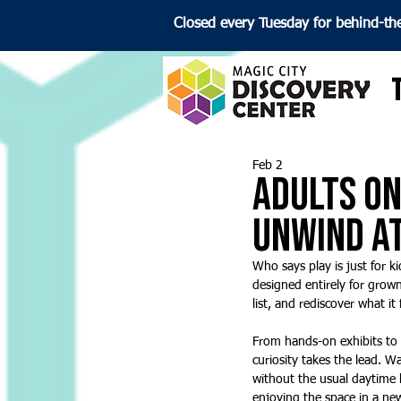
Closed every Tuesday for behind-th
Feb 2
Adults On
Unwind at
Who says play is just for k
designed entirely for grow
list, and rediscover what it 
From hands-on exhibits to i
curiosity takes the lead. 
without the usual daytime h
enjoying the space in a new