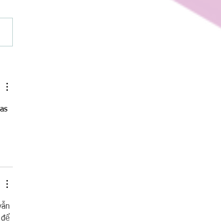
ng to New Heights: The Science
dventure of the Magic Climber
as 
vẫn 
 để 