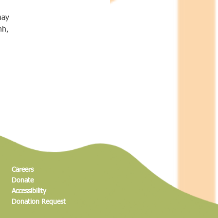
 
hay 
nh, 
Careers
Donate
Accessibility
Donation Request​