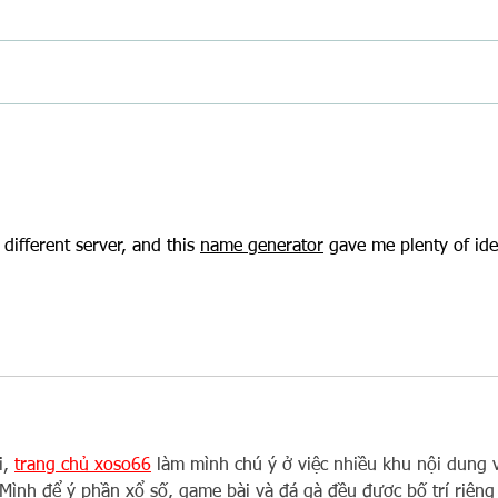
The Delicious Science of Baking (And
Climbi
How to Join Our Great MCDC Bake-
and A
Off!)
ifferent server, and this 
name generator
 gave me plenty of ide
, 
trang chủ xoso66
 làm mình chú ý ở việc nhiều khu nội dung 
 Mình để ý phần xổ số, game bài và đá gà đều được bố trí riêng