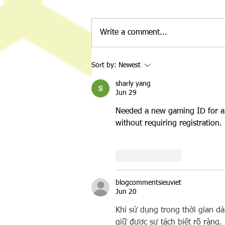
Write a comment...
Night of Nostalgia: A Throwback
Sort by:
Newest
Back-to-School Bash for a Great
Cause
sharly yang
Jun 29
Needed a new gaming ID for a d
without requiring registration.
Like
Reply
blogcommentsieuviet
Jun 20
Khi sử dụng trong thời gian dài
giữ được sự tách biệt rõ ràng.