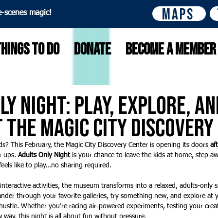
Maps
e-scenes magic!
Things to do
Donate
Become A Member
ly Night: Play, Explore, an
 the Magic City Discovery
ids? This February, the Magic City Discovery Center is opening its doors 
af
n-ups. 
Adults Only Night
 is your chance to leave the kids at home, step a
feels like to play...no sharing required.
nteractive activities, the museum transforms into a relaxed, adults-only 
Wander through your favorite galleries, try something new, and explore at
ustle. Whether you’re racing air-powered experiments, testing your creativ
 way, this night is all about fun without pressure.